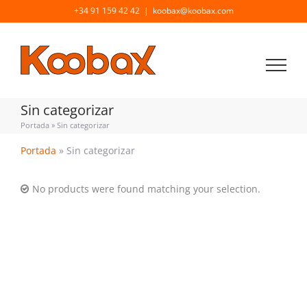
Saltar
+34 91 159 42 42
|
koobax@koobax.com
al
contenido
Sin categorizar
Portada
»
Sin categorizar
Portada
»
Sin categorizar
No products were found matching your selection.