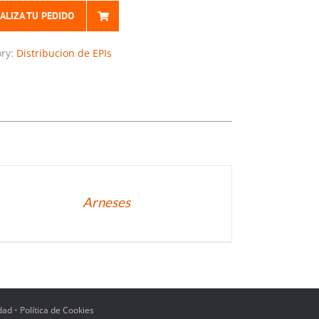
ALIZA TU PEDIDO
ory:
Distribucion de EPIs
TALLES
Arneses
idad
•
Política de Cookies