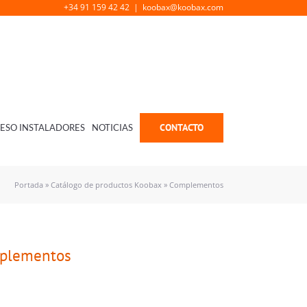
+34 91 159 42 42
|
koobax@koobax.com
CONTACTO
ESO INSTALADORES
NOTICIAS
Portada
»
Catálogo de productos Koobax
»
Complementos
plementos