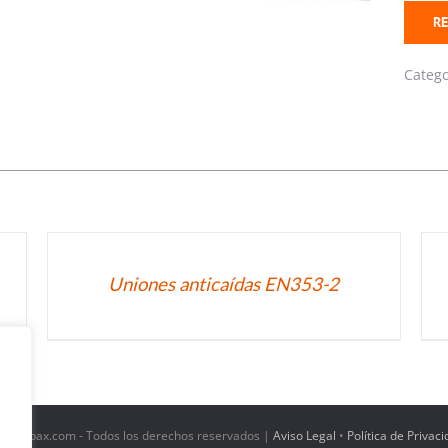
RE
Categ
DETALLES
DE
Uniones anticaídas EN353-2
 - koobax.com - Todos los derechos reservados |
Aviso Legal
•
Política de Privac