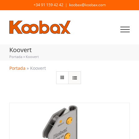
Saltar
+34 91 159 42 42
|
koobax@koobax.com
al
contenido
Koovert
Portada
»
Koovert
Portada
»
Koovert
DETALLES