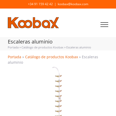
Saltar
+34 91 159 42 42
|
koobax@koobax.com
al
contenido
Escaleras aluminio
Portada
»
Catálogo de productos Koobax
»
Escaleras aluminio
Portada
»
Catálogo de productos Koobax
»
Escaleras
aluminio