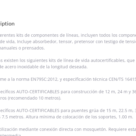
iption
ferentes kits de componentes de líneas, incluyen todos los compon
 de vida, Incluye absorbedor, tensor, pretensor con testigo de tensi
anuales o prensados.
 existen los siguientes kits de línea de vida autocertificables, qu
de acero inoxidable de la longitud deseada.
me a la norma EN795C:2012, y especificación técnica CEN/TS 1641
pecíficos AUTO-CERTIFICABLES para construcción de 12 m, 24 m y 
ros (recomendado 10 metros).
pecíficos AUTO-CERTIFICABLES para puentes grúa de 15 m, 22.5 m, 
 7.5 metros. Altura mínima de colocación de los soportes, 1.00 m.
tilización mediante conexión directa con mosquetón. Requiere estar 
intermedia.