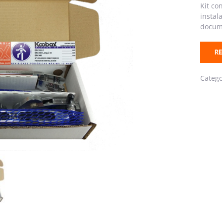
Kit co
instal
docum
RE
Categ