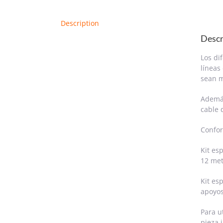
Description
Descr
Los di
líneas
sean m
Además
cable 
Confor
Kit es
12 met
Kit es
apoyos
Para u
pieza 