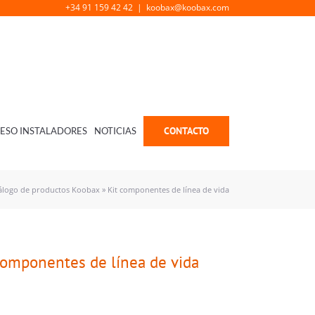
+34 91 159 42 42
|
koobax@koobax.com
CONTACTO
ESO INSTALADORES
NOTICIAS
álogo de productos Koobax
»
Kit componentes de línea de vida
componentes de línea de vida