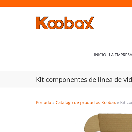
Saltar
al
contenido
INICIO
LA EMPRES
Kit componentes de línea de vi
Portada
»
Catálogo de productos Koobax
»
Kit c