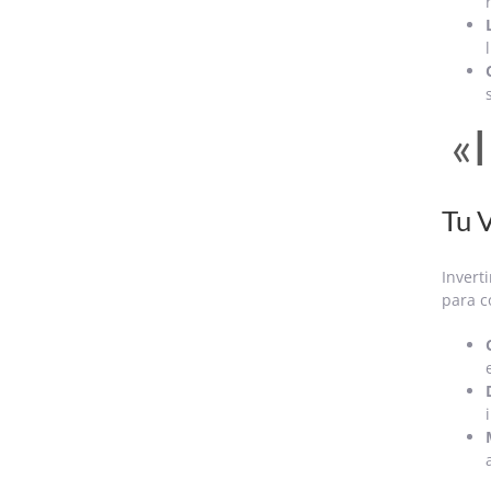
«I
Tu 
Invert
para c