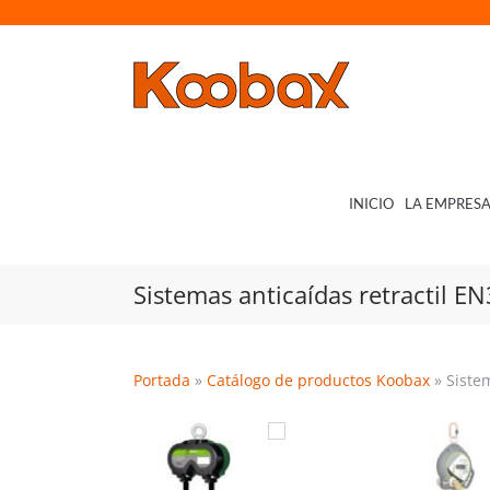
Saltar
al
contenido
INICIO
LA EMPRES
Sistemas anticaídas retractil E
Portada
»
Catálogo de productos Koobax
»
Siste