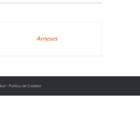
TALLES
Arneses
idad
•
Política de Cookies