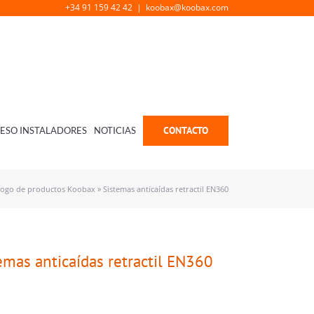
+34 91 159 42 42
|
koobax@koobax.com
CONTACTO
ESO INSTALADORES
NOTICIAS
logo de productos Koobax
»
Sistemas anticaídas retractil EN360
emas anticaídas retractil EN360