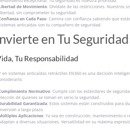
rendimiento excepcional. Tu seguridad es nuestra prioridad.
Libertad de Movimiento
: Olvídate de las restricciones. Nuestros s
libertad, sin comprometer tu seguridad.
Confianza en Cada Paso
: Camina con confianza sabiendo que está
sistemas anticaídas son tu compañero de seguridad.
nvierte en Tu Seguridad
Vida, Tu Responsabilidad
ir en sistemas anticaídas retráctiles EN360 es una decisión inteli
onsiderarlo:
Cumplimiento Normativo
: Cumple con los estándares de segurida
elección de quienes se toman en serio la seguridad.
Durabilidad Garantizada
: Estos sistemas están construidos para d
inversión a largo plazo.
Múltiples Aplicaciones
: Ya sea en construcción, mantenimiento o r
adaptan a diversas situaciones. Versatilidad en su máxima expresi