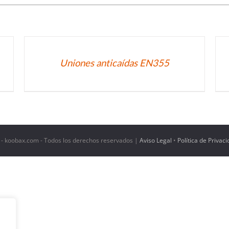
DETALLES
DE
Uniones anticaídas EN355
 - koobax.com - Todos los derechos reservados |
Aviso Legal
•
Política de Privac