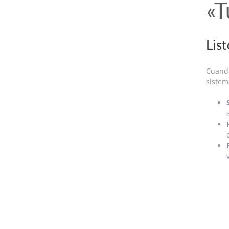
«T
List
Cuando
sistem