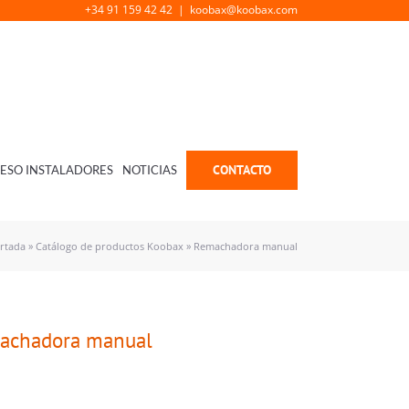
+34 91 159 42 42
|
koobax@koobax.com
CONTACTO
ESO INSTALADORES
NOTICIAS
rtada
»
Catálogo de productos Koobax
»
Remachadora manual
achadora manual